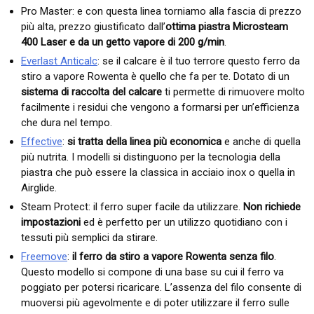
Pro Master: e con questa linea torniamo alla fascia di prezzo
più alta, prezzo giustificato dall’
ottima piastra Microsteam
400 Laser e da un getto vapore di 200 g/min
.
Everlast Anticalc
: se il calcare è il tuo terrore questo ferro da
stiro a vapore Rowenta è quello che fa per te. Dotato di un
sistema di raccolta del calcare
ti permette di rimuovere molto
facilmente i residui che vengono a formarsi per un’efficienza
che dura nel tempo.
Effective
:
si tratta della linea più economica
e anche di quella
più nutrita. I modelli si distinguono per la tecnologia della
piastra che può essere la classica in acciaio inox o quella in
Airglide.
Steam Protect: il ferro super facile da utilizzare.
Non richiede
impostazioni
ed è perfetto per un utilizzo quotidiano con i
tessuti più semplici da stirare.
Freemove
:
il ferro da stiro a vapore Rowenta senza filo
.
Questo modello si compone di una base su cui il ferro va
poggiato per potersi ricaricare. L’assenza del filo consente di
muoversi più agevolmente e di poter utilizzare il ferro sulle