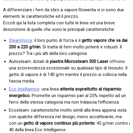
A differenziare i ferri da stiro a vapore Rowenta vi ci sono due
elementi: le caratteristiche ed il prezzo.
Eccoti qui la lista completa con tutte le linee ed una breve
descrizione di quelle che sono le principali caratteristiche:
Steamforce
: il loro punto di forza è il
getto vapore che va dai
200 a 220 g/min
. Si tratta di ferri molto potenti e robusti. Il
prezzo? Tra i più alti della loro categoria.
Autosteam: dotati di
piastra Microsteam 300 Laser
offrono
una scorrevolezza eccezionale su qualsiasi tipo di tessuto. Il
getto di vapore è di 140 g/m mentre il prezzo si colloca nella
fascia media.
Eco Intelligence
: una linea
attenta soprattutto al risparmio
energetico
. Promette un risparmio pari al 25% rispetto ad un
ferro della stessa categoria ma non tralascia l’efficienza.
Ecosteam: caratteristiche molto simili alla linea appena vista
con qualche differenza nel design, meno accattivante, ma
con un
getto di vapore continuo più potente:
45 g/min contro i
40 della linea Eco Intelligence.