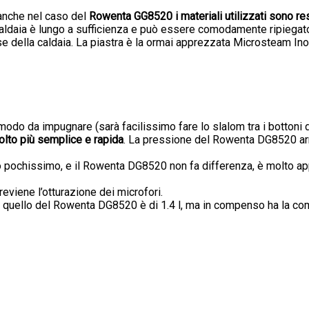
 anche nel caso del
Rowenta GG8520 i materiali utilizzati sono res
a caldaia è lungo a sufficienza e può essere comodamente ripiegat
se della caldaia. La piastra è la ormai apprezzata Microsteam In
odo da impugnare (sarà facilissimo fare lo slalom tra i bottoni 
olto più semplice e rapida
. La pressione del Rowenta DG8520 arri
io pochissimo, e il Rowenta DG8520 non fa differenza, è molto a
eviene l’otturazione dei microfori.
, quello del Rowenta DG8520 è di 1.4 l, ma in compenso ha la com