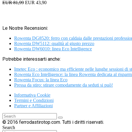
EUR 81,99
EUR 43,90
Le Nostre Recensioni:
Rowenta DG8520: ferro con caldaia dalle prestazioni professio
Rowenta DW5112: qualità al giusto prezzo
Rowenta DW6010: linea Eco Intelligence
Potrebbe interessarti anche:
Imetec Eco : economico ma efficiente nelle lunghe sessioni di st
Rowenta Eco Intelligence: la linea Rowenta dedicata al risparm
Rowenta Focus: la linea Eco
Pressa da stiro: stirare comodamente da seduti si può!
Informativa Cookie
Termini e Condizioni
Partner e Affiliazioni
© 2016 ferrodastirotop.com. Tutti i diritti riservati.
Search