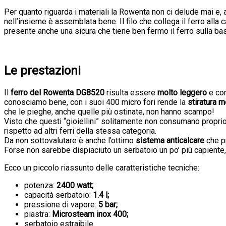
Per quanto riguarda i materiali la Rowenta non ci delude mai e,
nell’insieme è assemblata bene. Il filo che collega il ferro all
presente anche una sicura che tiene ben fermo il ferro sulla ba
Le prestazioni
Il
ferro del Rowenta DG8520
risulta essere
molto leggero
e com
conosciamo bene, con i suoi 400 micro fori rende la
stiratura m
che le pieghe, anche quelle più ostinate, non hanno scampo!
Visto che questi “gioiellini” solitamente non consumano propr
rispetto ad altri ferri della stessa categoria.
Da non sottovalutare è anche l’ottimo
sistema anticalcare
che pr
Forse non sarebbe dispiaciuto un serbatoio un po’ più capiente
Ecco un piccolo riassunto delle caratteristiche tecniche:
potenza:
2400 watt;
capacità serbatoio:
1.4 l;
pressione di vapore:
5 bar;
piastra:
Microsteam inox 400;
serbatoio estraibile.